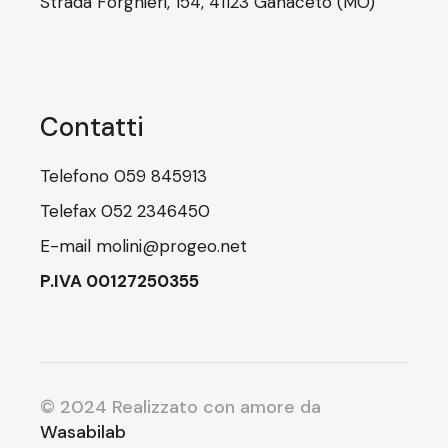
Strada Forghieri, 154, 41123 Ganaceto (MO)
Contatti
Telefono
059 845913
Telefax
052 2346450
E-mail
molini@progeo.net
P.IVA 00127250355
© 2024 Realizzato con amore da
Wasabilab