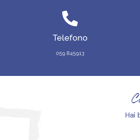
Telefono
059 845913
C
Hai 