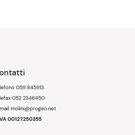
ontatti
lefono
059 845913
lefax
052 2346450
mail
molini@progeo.net
IVA 00127250355