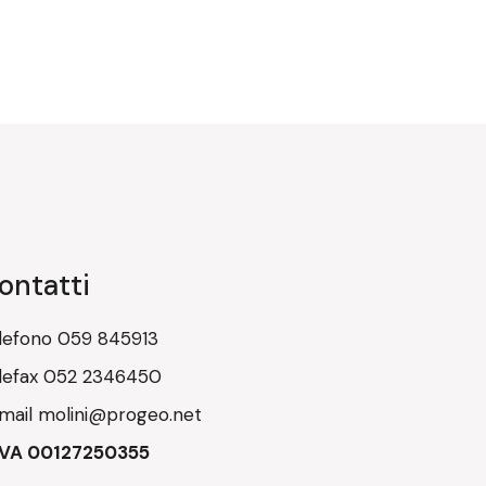
ontatti
lefono
059 845913
lefax
052 2346450
mail
molini@progeo.net
IVA 00127250355