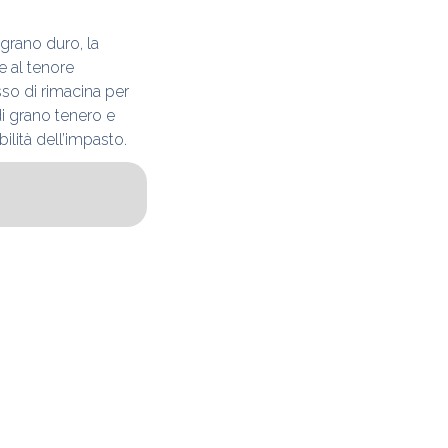
 grano duro, la
e al tenore
so di rimacina per
di grano tenero e
ilità dell’impasto.