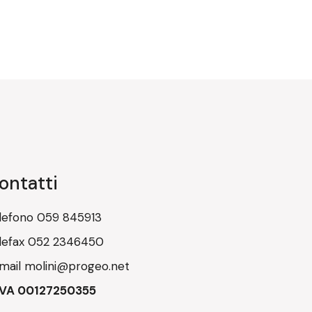
ontatti
lefono
059 845913
lefax
052 2346450
mail
molini@progeo.net
IVA 00127250355