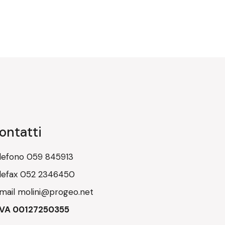
ontatti
lefono
059 845913
lefax
052 2346450
mail
molini@progeo.net
IVA 00127250355