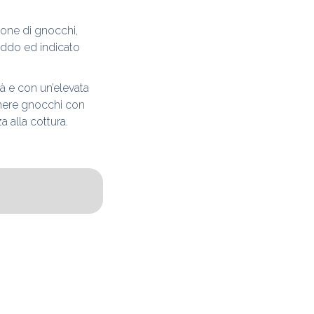
ione di gnocchi,
eddo ed indicato
tà e con un’elevata
enere gnocchi con
 alla cottura.