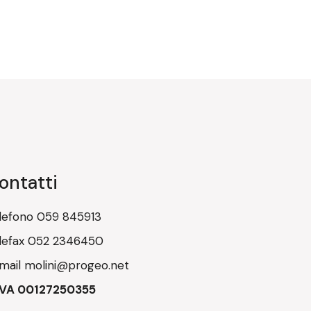
ontatti
lefono
059 845913
lefax
052 2346450
mail
molini@progeo.net
IVA 00127250355