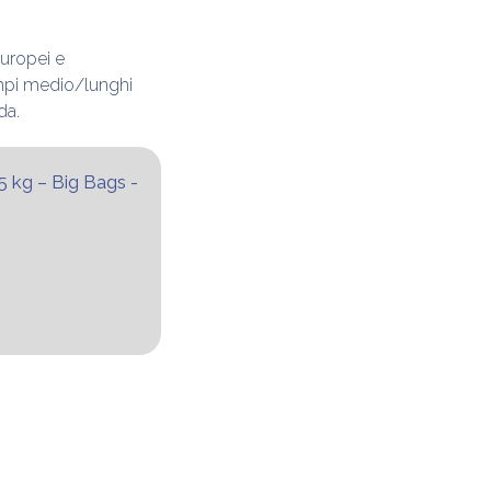
europei e
empi medio/lunghi
da.
5 kg – Big Bags -