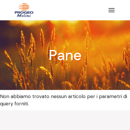
Salta
e
vai
al
contenuto
Pane
Non abbiamo trovato nessun articolo per i parametri di
query forniti.