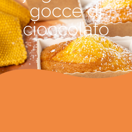
gocce di
cioccolato