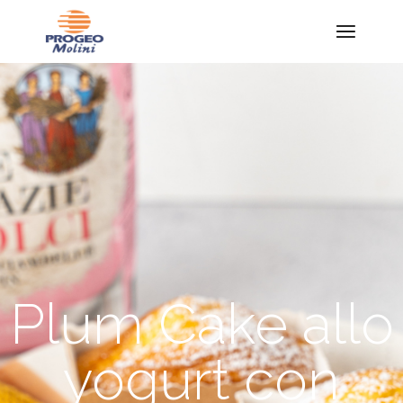
Plum Cake allo
yogurt con