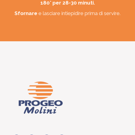
180° per 28-30 minuti.
Sfornare
e lasciare intiepidire prima di servire.