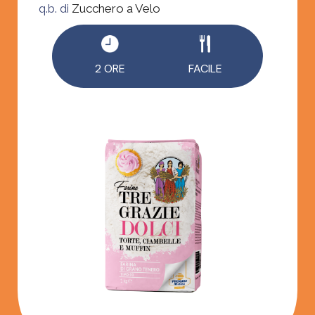
q.b. di
Zucchero a Velo
2 ORE
FACILE