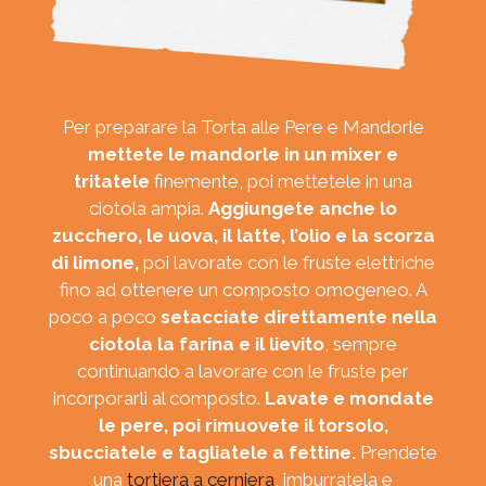
Per preparare la Torta alle Pere e Mandorle
mettete le mandorle in un mixer e
tritatele
finemente, poi mettetele in una
ciotola ampia.
Aggiungete anche lo
zucchero, le uova, il latte, l’olio e la scorza
di limone,
poi lavorate con le fruste elettriche
fino ad ottenere un composto omogeneo. A
poco a poco
setacciate direttamente nella
ciotola la farina e il lievito
, sempre
continuando a lavorare con le fruste per
incorporarli al composto.
Lavate e mondate
le pere,
poi rimuovete il torsolo,
sbucciatele e tagliatele a fettine.
Prendete
una
tortiera a cerniera
, imburratela e